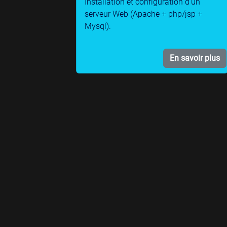
Installation et configuration d’un
serveur Web (Apache + php/jsp +
Mysql).
En savoir plus