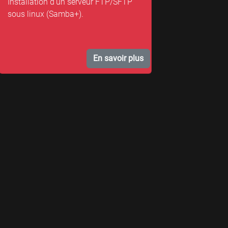
Installation d'un serveur FTP/SFTP
sous linux (Samba+).
En savoir plus