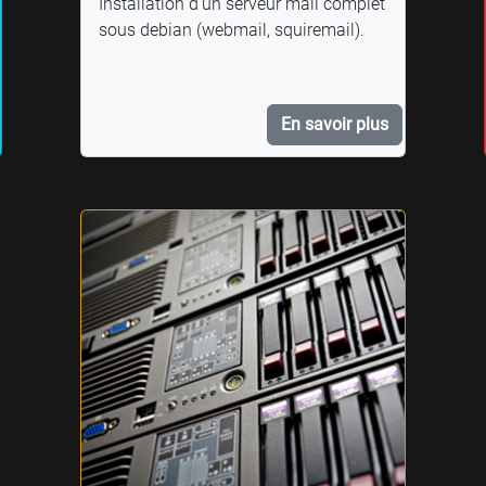
Installation d'un serveur mail complet
sous debian (webmail, squiremail).
En savoir plus