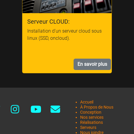
Serveur CLOUD:
Installation d'un serveur cloud sous
linux (SSD, oncloud).
En savoir plus
Accueil
À Propos de Nous
Conception
Nos services
Réalisations
Serveurs
Nous joindre