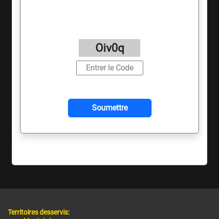
Oiv0q
Territoires desservis: