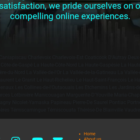
tisfaction, we pride ourselves on our
compelling online experiences.
Caniapiscau
Charlevoix
Charlevoix-Est
Coaticook
D'Autray
Deux
 Côte-de-Gaspé
La Haute-Côte-Nord
La Haute-Gaspésie
La Haut
ière-du-Nord
La Vallée-de-l'Or
La Vallée-de-la-Gatineau
La Vallée-
Laurent
Le Granit
Le Haut-Richelieu
Le Haut-Saint-François
Le Ha
henaux
Les Collines-de-l'Outaouais
Les Etchemins
Les Jardins-de
urces
Lotbinière
Manicouagan
Marguerite-D'Youville
Maria-Chap
agny
Nicolet-Yamaska
Papineau
Pierre-De Saurel
Pontiac
Portn
ières
Témiscamingue
Témiscouata
Thérèse-De Blainville
Vaudre
Home
About us