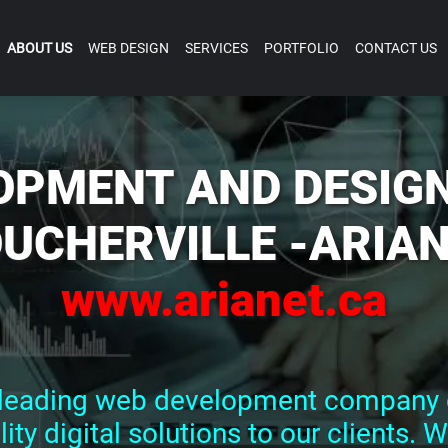
ABOUT US
WEB DESIGN
SERVICES
PORTFOLIO
CONTACT US
OPMENT AND DESIGN
UCHERVILLE -ARIA
www.arianet.ca
a leading web development company 
ty digital solutions to our clients. W