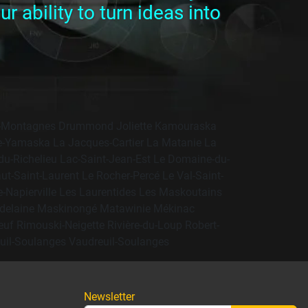
 ability to turn ideas into
-Montagnes
Drummond
Joliette
Kamouraska
e-Yamaska
La Jacques-Cartier
La Matanie
La
du-Richelieu
Lac-Saint-Jean-Est
Le Domaine-du-
ut-Saint-Laurent
Le Rocher-Percé
Le Val-Saint-
-Napierville
Les Laurentides
Les Maskoutains
delaine
Maskinongé
Matawinie
Mékinac
euf
Rimouski-Neigette
Rivière-du-Loup
Robert-
uil-Soulanges
Vaudreuil-Soulanges
Newsletter