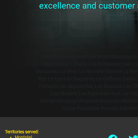
excellence and customer sa
Bellechasse
Bonaventure
Brome-Missisquoi
L'Assomption
L'Érable
L'Île-d'Orléans
L'Islet
La
Matapédia
La Mitis
La Nouvelle-Beauce
La Riv
Roy
Le Fjord-du-Saguenay
Le Golfe-du-Saint-
François
Les Appalaches
Les Basques
Les C
Les Moulins
Les Pays-d'en-Haut
Les So
Memphrémagog
Minganie
Montcalm
Montm
Cliche
Roussillon
Rouville
Sept-Riv
Territories served:
Montréal